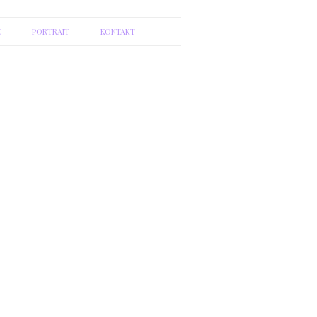
E
PORTRAIT
KONTAKT
LEBENSLAUF
KONDITIONEN
AUSBILDUNG
KONTAKT
WEITERBILDUNGEN
PRAXIS
ETHISCHE GRUNDSÄTZE
ANFAHRT
LINKS