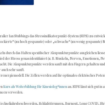
ralier Ian Stubbings das Stressindikatorpunkt-System (SIPS) zu entwick
lockierte“ (zu hoch gespannte) oder „schwache“ (zu wenig gespannte) 
skeln durch das Halten spezifischer Akupunkturpunkte ausgleichen lies
ird der Stress genau identifiziert (z. B. Muskeln, Nerven, Emotionen, N
racht. Die Akupunkturpunkte werden sanft mit den Fingern gehalten und 
auch sehr sanft.
nergiemodell. Die Zellen werden auf ihr optimales elektrisches Potenti
sen
Kurs als Weiterbildung für Kinesiolog*innen
an. SIPS lässt sich gut in
lancen verweden.
e Wechseljahrsbeschwerden, Schlafstörungen, Burnout, Long COVID, S