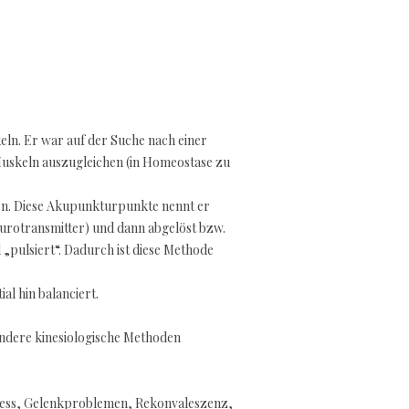
eln. Er war auf der Suche nach einer
Muskeln auszugleichen (in Homeostase zu
sen. Diese Akupunkturpunkte nennt er
eurotransmitter) und dann abgelöst bzw.
„pulsiert“. Dadurch ist diese Methode
al hin balanciert.
 andere kinesiologische Methoden
tress, Gelenkproblemen, Rekonvaleszenz,