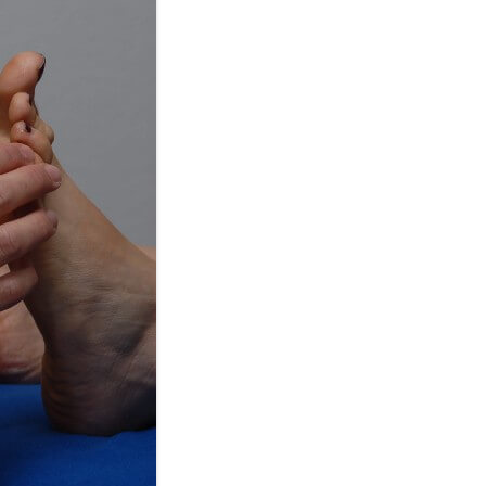
VHS VIBRATIONAL HEALING
SYSTEM
KLOPFAKUPUNKTUR
FARBPUNKTUR
BLÜTENESSENZEN
STEINHEILKUNDE